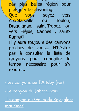
des plus belles région pour
pratiquer le canyoning.
Que vous soyez vers
Aix/Marseille ou Toulon,
Draguignan,
saint-Tropez, ou
vers Fréjus, Cannes , saint-
Raphaël.
Il y aura toujours des canyons
proches de vous... N’hésitez
pas à consulter la liste de
canyons pour connaitre le
temps nécessaire pour s'y
rendre...
- Les canyons sur l'Artuby (var)
-
Le canyon du Jabron (var)
- le canyon du Gours du Ray (alpes
maritimes)