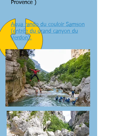
Provence )
Aqua rando du couloir Samson
(entrée du grand canyon du
Verdon).