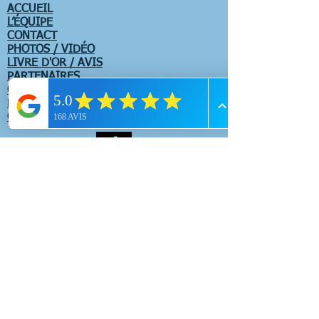
ACCUEIL
L’ÉQUIPE
CONTACT
PHOTOS / VIDÉO
LIVRE D'OR / AVIS
PARTENAIRES
COMITES D'ENTREPRISE / EVJFF / EVJG
BLOG
CONDITIONS GENERALES DE VENTE
CANYONING
Canyon de Balène
Canyon du Baou
Canyon du Jabron
Canyon du Gours du Ray
Canyon de St Auban
Canyon de la Ferné
Canyon de Riolan
Canyon de la Siagne de la Pare
Canyon du Val d'Anguire