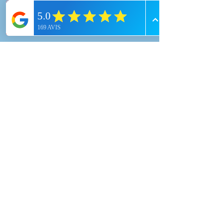
+ d'infos
En fonction de vos envies, des
conditions météo et des niveaux
d'eau , nous pouvons organiser des
sorties dans d'autres canyons de la
région.
Nos combinaisons sont entretenues
apres chaque sortie, avec des produits
bactéricides biodégradables.
ACCUEIL
L’ÉQUIPE
CONTACT