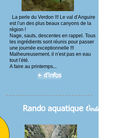
La perle du Verdon !!! Le val d'Anguire
est l'un des plus beaux canyons de la
région !
Nage, sauts, descentes en rappel. Tous
les ingrédients sont réunis pour passer
une journée exceptionnelle !!!
Malheureusement, il n'est pas en eau
tout l'été.
A faire au printemps...
+ d'infos
Verdon
Rando aquatique