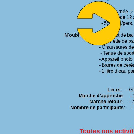
- 1/2 journée (3H mi
- à partir de 12 an
- 55 euro /pers,
N'oubliez pas:
- Maillot de bai
- Serviette de bain
- Chaussures de sport
- Tenue de sport
- Appareil photo aqua
- Barres de céréal
- 1 litre d’eau par per
Lieux:
- Gr
Marche d’approche:
- 1
Marche retour:
- 2
Nombre de participants:
- 8
Toutes nos activi