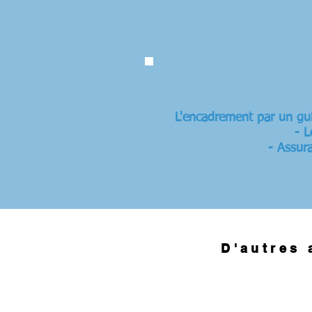
L'encadrement par un gui
- L
- Assura
D'autres 